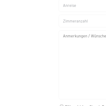
Anreise
TT
Schrägstrich
Zimmeranzahl
MM
Schrägstrich
Anmerkungen/Wünsche
JJJJ
Bitte